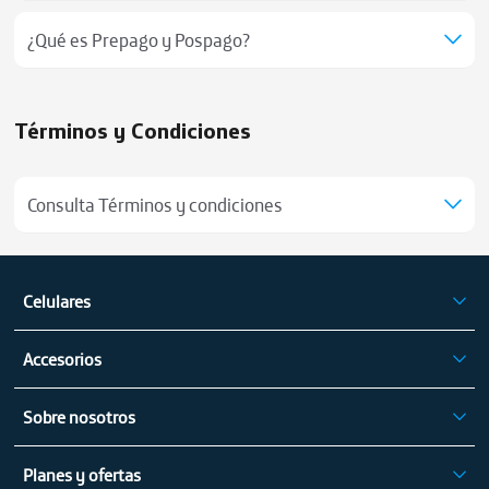
¿Qué es Prepago y Pospago?
Términos y Condiciones
Consulta Términos y condiciones
Celulares
iPhone
Accesorios
Celulares Samsung
Audífonos
Celulares Xiaomi
Sobre nosotros
Tablets
Celulares Motorola
Mapa de cobertura fija
Electrodomésticos
Celulares Vivo
Planes y ofertas
Mapa de cobertura móvil
Cargadores