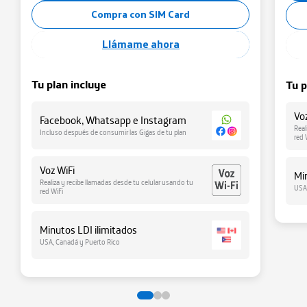
Compra con SIM Card
Llámame ahora
Tu plan incluye
Tu p
Vo
Facebook, Whatsapp e Instagram
Real
Incluso después de consumir las Gigas de tu plan
red 
Voz WiFi
Mi
Realiza y recibe llamadas desde tu celular usando tu
USA
red WiFi
Minutos LDI ilimitados
USA, Canadá y Puerto Rico