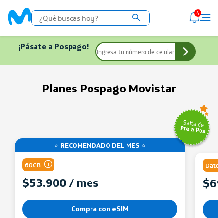
4
¡Pásate a Pospago!
Planes Pospago Movistar
⭐ RECOMENDADO DEL MES ⭐
60GB
Dato
$53.900 / mes
$6
Comparte gigas de tu Plan
Compra con eSIM
Minutos y SMS