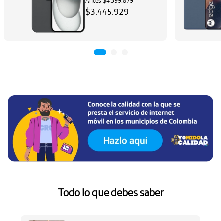
Antes
$4.599.879
$3.445.929
Ha
Aq
Todo lo que debes saber