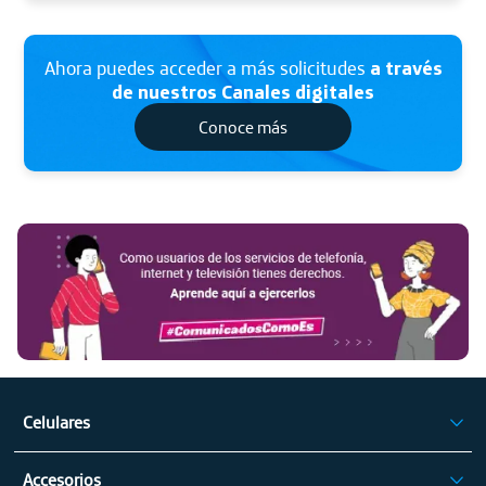
Ahora puedes acceder a más solicitudes
a través
de nuestros Canales digitales
Conoce más
Ha
Aq
Celulares
iPhone
Accesorios
Celulares Samsung