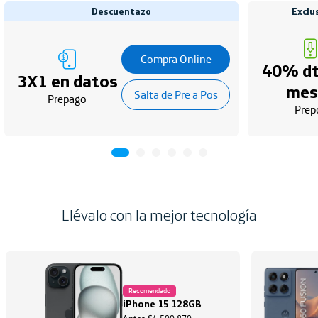
Descuentazo
Exclu
Compra Online
40% dt
3X1 en datos
mes
Salta de Pre a Pos
Prepago
Prep
Llévalo con la mejor tecnología
Recomendado
iPhone 15 128GB