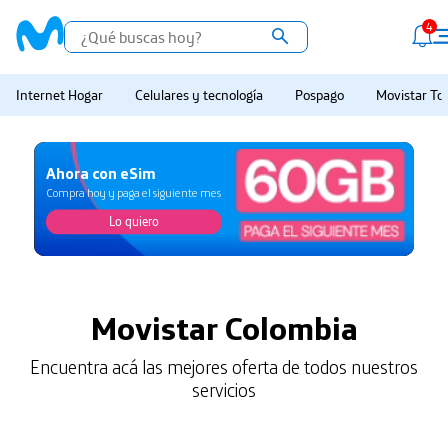
4
Internet Hogar
Celulares y tecnología
Pospago
Movistar Tot
Ahora con eSim
Compra hoy y paga el siguiente mes
Lo quiero
Lo quiero
Movistar Colombia
Encuentra acá las mejores oferta de todos nuestros
servicios