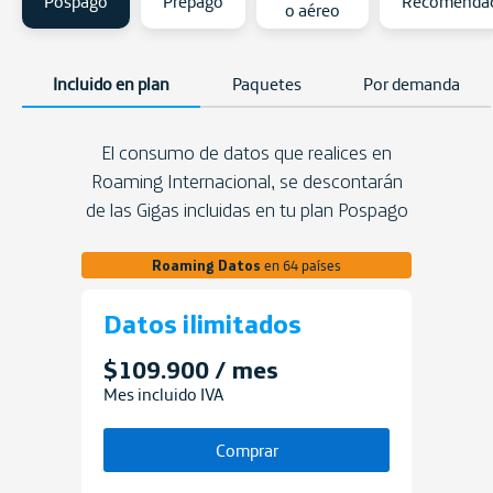
Pospago
Prepago
Recomendac
o aéreo
Incluido en plan
Paquetes
Por demanda
El consumo de datos que realices en
Roaming Internacional, se descontarán
de las Gigas incluidas en tu plan Pospago
Roaming Datos
en 64 países
Datos ilimitados
$109.900 / mes
Mes incluido IVA
Comprar