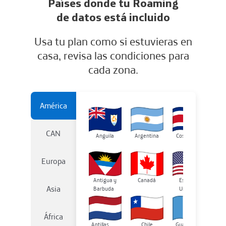
Países donde tu Roaming
de datos está incluido
Usa tu plan como si estuvieras en
casa, revisa las condiciones para
cada zona.
América
CAN
Anguila
Argentina
Costa Rica
J
Europa
Antigua y
Canadá
Estados
M
Asia
Barbuda
Unidos
África
Antillas
Guatemala
Mo
Chile