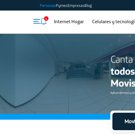
Personas
Pymes
Empresas
Blog
4
Internet Hogar
Celulares y tecnolog
Movi