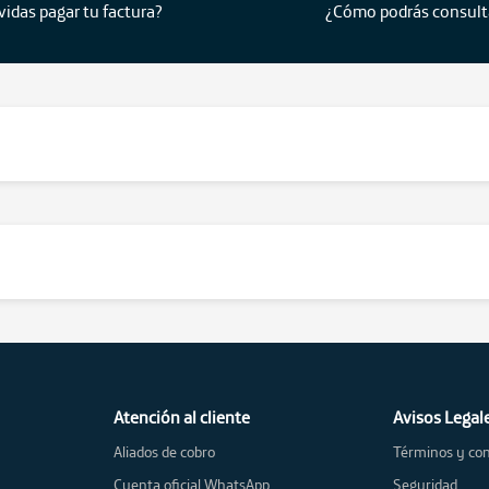
vidas pagar tu factura?
¿Cómo podrás consult
Atención al cliente
Avisos Legal
Aliados de cobro
Términos y con
Cuenta oficial WhatsApp
Seguridad