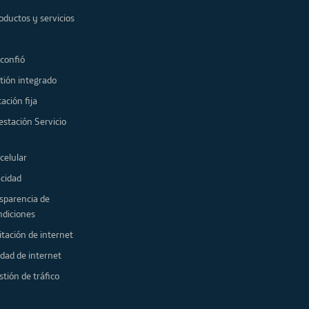
oductos y servicios
 confió
tión integrado
ación fija
estación Servicio
celular
acidad
sparencia de
ndiciones
itación de internet
idad de internet
stión de tráfico