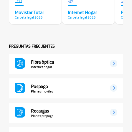
Movistar Total
Internet Hogar
Plane
Carpeta legal 2025
Carpeta legal 2025
Carpeta
PREGUNTAS FRECUENTES
Fibra óptica
Internet hogar
Pospago
Planes moviles
Recargas
Planes prepago