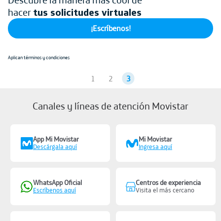
hacer
tus solicitudes virtuales
¡Escríbenos!
Aplican términos y condiciones
1
2
3
Canales y líneas de atención Movistar
App Mi Movistar
Mi Movistar
Descárgala aquí
Ingresa aquí
WhatsApp Oficial
Centros de experiencia
Escríbenos aquí
Visita el más cercano