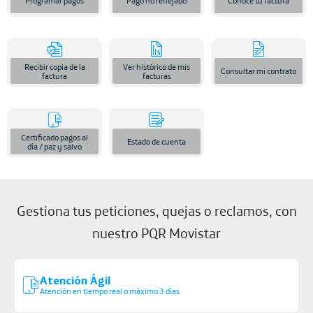
Programar pagos
Pago no reflejado
Conoce tu factura
Recibir copia de la
Ver histórico de mis
Consultar mi contrato
factura
facturas
Certificado pagos al
Estado de cuenta
día / paz y salvo
Gestiona tus peticiones, quejas o reclamos, con
nuestro PQR Movistar
Atención Ágil
Atención en tiempo real o máximo 3 días