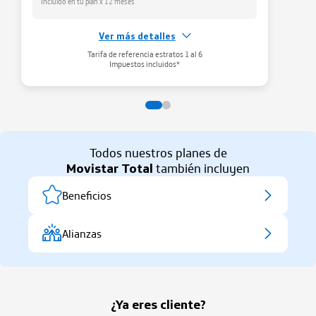
Incluido en tu plan x 12 meses
Ver más detalles
Gestiona tu WiFi
Tarifa de referencia estratos 1 al 6
Administra tu red WiFi
aqui
Impuestos incluidos*
Todos nuestros planes de
Movistar Total
también incluyen
Beneficios
Alianzas
¿Ya eres cliente?