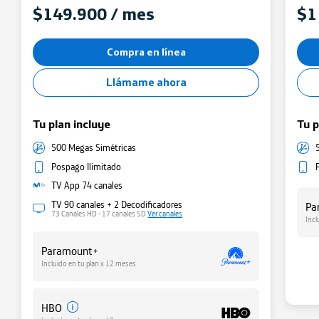
Comparte gigas de tu Plan
$149.900 / mes
$1
Minutos y SMS
Compra en línea
Llámame ahora
Tu plan incluye
Tu p
500 Megas Simétricas
Pospago Ilimitado
TV App 74 canales
TV 90 canales + 2 Decodificadores
Pa
73 Canales HD - 17 canales SD
Ver canales
Incl
Paramount+
Ge
Incluido en tu plan x 12 meses
Admi
HBO