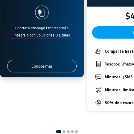
$
Contrata Pospago Empresarial e
intégralo con Soluciones Digitales
Comparte hast
Facebook, WhatsAp
Conoce más
Minutos y SMS 
Minutos ilimit
50% de descue