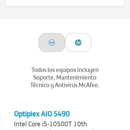
Todos los equipos incluyen
D
Soporte, Mantenimiento
Técnico y Antivirus McAfee.
I
g
n
4
Optiplex AIO 5490
(
Intel Core i5-10500T 10th
E