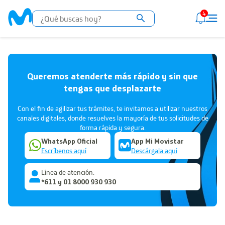
4
Queremos atenderte más rápido y sin que
tengas que desplazarte
Con el fin de agilizar tus trámites, te invitamos a utilizar nuestros
canales digitales, donde resuelves la mayoría de tus solicitudes de
forma rápida y segura.
WhatsApp Oficial
App Mi Movistar
Escríbenos aquí
Descárgala aquí
Línea de atención.
*611 y 01 8000 930 930