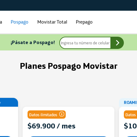
ía
Pospago
Movistar Total
Prepago
¡Pásate a Pospago!
Planes Pospago Movistar
⭐
ROAMI
Datos ilimitados
Datos 
$69.900 / mes
$10
an
Comparte gigas de tu Plan