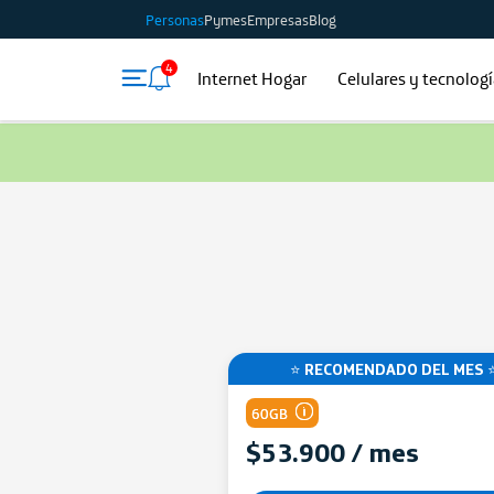
Personas
Pymes
Empresas
Blog
4
Internet Hogar
Celulares y tecnolog
⭐ RECOMENDADO DEL MES 
60GB
$53.900 / mes
Comparte gigas de tu Pl