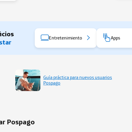
icios
Entretenimiento
Apps
star
Guía práctica para nuevos usuarios
Pospago
tar Pospago