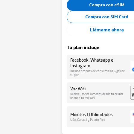
Compra con eSIM
Minutos y SMS
Compra con SIM Card
Llámame ahora
Tu plan incluye
Facebook, Whatsapp e
Instagram
Incluso después de consumir las Gigas de
tu plan
Voz WiFi
Realiza y recibe llamadas desde tu celular
usando tu red WiFi
Minutos LDI ilimitados
USA, Canadá y Puerto Rico