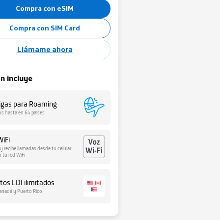
Compra con eSIM
Compra con SIM Card
Llámame ahora
an incluye
igas para Roaming
os hasta en 64 países
WiFi
 y recibe llamadas desde tu celular
 tu red WiFi
tos LDI ilimitados
anadá y Puerto Rico