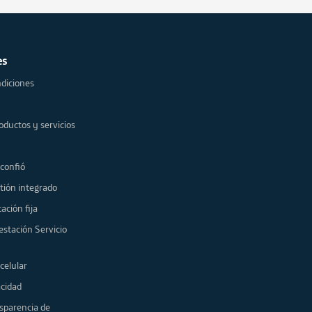
es
diciones
oductos y servicios
 confió
tión integrado
ación fija
estación Servicio
celular
acidad
sparencia de