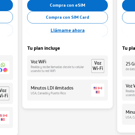
Compra con eSIM
Minutos y SMS
Compra con SIM Card
Llámame ahora
Tu plan incluye
Tu pl
Voz WiFi
25 G
Realiza y recibe llamadas desde tu celular
de dat
usando tu red WiFi
Voz 
Minutos LDI ilimitados
Realiza
USA, Canadá y Puerto Rico
usando
Minu
USA, C