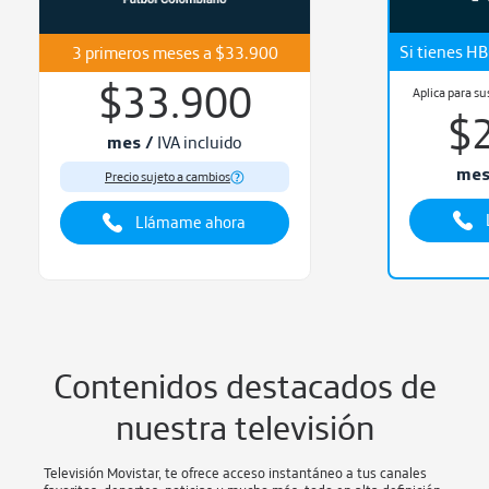
Si tienes H
3 primeros meses a $33.900
$33.900
Aplica para s
$
mes /
IVA incluido
mes
Precio sujeto a cambios
Llámame ahora
Contenidos destacados
de
nuestra televisión
Televisión Movistar, te ofrece acceso instantáneo a tus canales