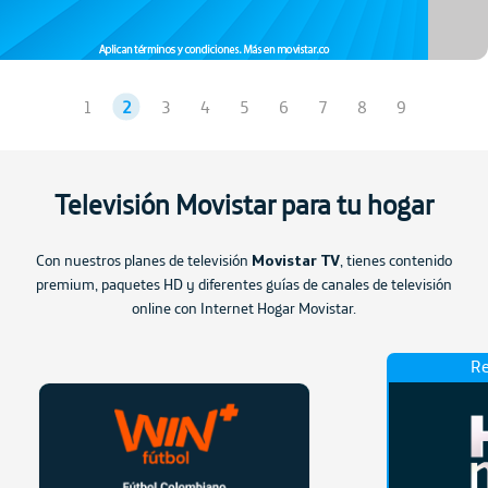
1
2
3
4
5
6
7
8
9
Televisión Movistar para tu hogar
Con nuestros planes de televisión
Movistar TV
, tienes contenido
premium, paquetes HD y diferentes guías de canales de televisión
online con Internet Hogar Movistar.
R