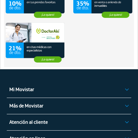
¡Lo quiero!
¡Lo quiero!
¡Lo quiero!
Mi Movistar
Ingresar
Más de Movistar
App Mi Movistar
Privilegios Movistar
Regístrate
Atención al cliente
Alza de Tarifas