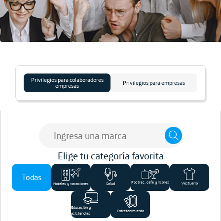
Privilegios para colaboradores
Privilegios para empresas
empresas
Elige tu categoría favorita
Todas
Postres, café y licores
Vestuario
Salud
Hoteles y vacaciones
Educación y
Entretenimiento
asistencias