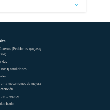
ales
áctenos (Peticiones, quejas y
rsos)
ridad
Términos y condiciones
 protejo
nismos de mejora
a atención
Registra tu equipo
IMEI duplicado