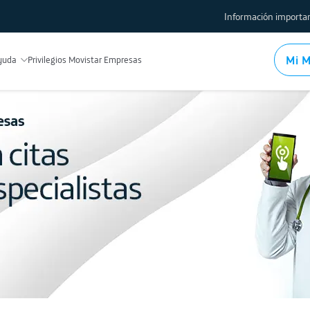
Información importan
Protección al usuario
Mi M
yuda
Privilegios Movistar Empresas
Comparador de planes y tar
Factores de limitación de i
Indicadores de calidad de se
Políticas de gestión de tráf
Procedimientos y tramites
Test de velocidad
Conoce los equipos y mod
Usa la red local WiFi
Mapas de cobertura Fija
Mapas de cobertura Móvil
Devolución de módems y de
Registro de IMEI