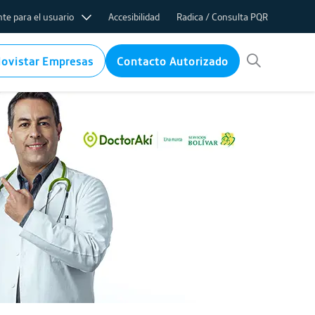
te para el usuario
Accesibilidad
Radica / Consulta PQR
ovistar Empresas
Contacto Autorizado
ifas
nternet
rvicio internet
ico
 de PQR
ems
cos por baja