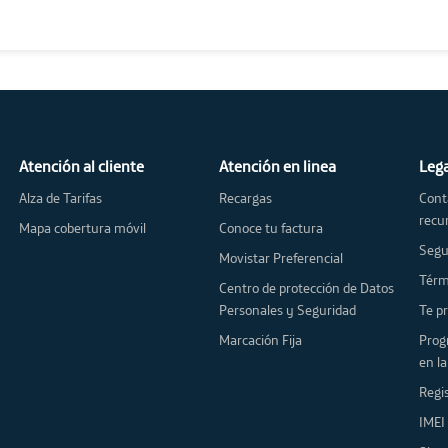
Atención al cliente
Atención en linea
Leg
Alza de Tarifas
Recargas
Cont
recu
Mapa cobertura móvil
Conoce tu factura
Segu
Movistar Preferencial
Centro de protección de Datos
Personales y Seguridad
Te
Marcación Fija
Programa meca
en l