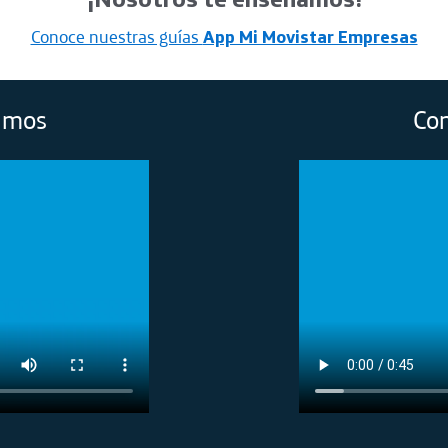
Conoce nuestras guías
App Mi Movistar Empresas
umos
Con