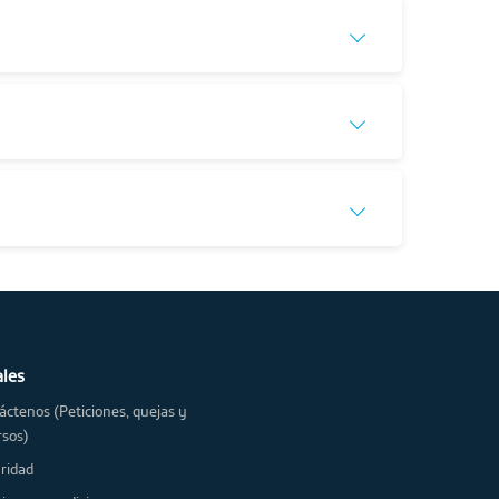
ales
áctenos (Peticiones, quejas y
rsos)
ridad