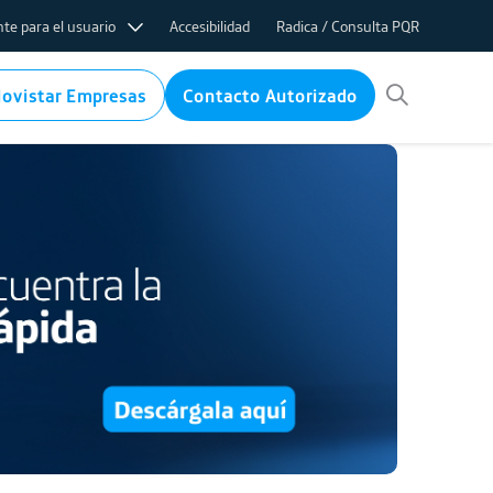
te para el usuario
Accesibilidad
Radica / Consulta PQR
ovistar Empresas
Contacto Autorizado
ifas
nternet
rvicio internet
ico
 de PQR
ems
cos por baja