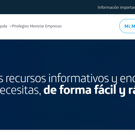
Información importan
Protección al usuario
Mi M
yuda
Privilegios Movistar Empresas
Comparador de planes y tar
Factores de limitación de i
Indicadores de calidad de se
Políticas de gestión de tráf
Procedimientos y tramites
Test de velocidad
Conoce los equipos y mod
Usa la red local WiFi
Mapas de cobertura Fija
Mapas de cobertura Móvil
Devolución de módems y de
Registro de IMEI