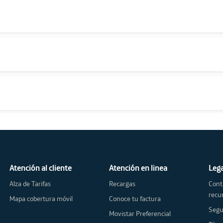
Atención al cliente
Atención en linea
Leg
Alza de Tarifas
Recargas
Cont
recu
Mapa cobertura móvil
Conoce tu factura
Segu
Movistar Preferencial