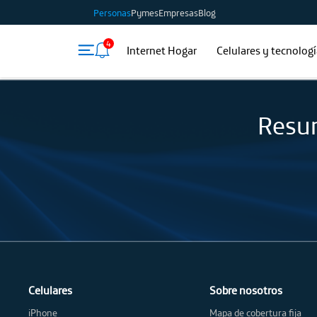
Personas
Pymes
Empresas
Blog
4
Internet Hogar
Celulares y tecnolog
Resum
Celulares
Sobre nosotros
iPhone
Mapa de cobertura fija