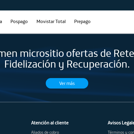
ía
Pospago
Movistar Total
Prepago
en micrositio ofertas de Ret
Fidelización y Recuperación.
Ver más
Atención al cliente
Avisos Legal
Aliados de cobro
Términos y con