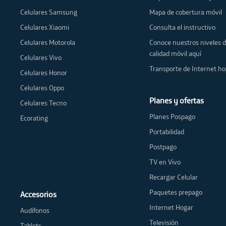
Celulares Samsung
Mapa de cobertura móvil
Celulares Xiaomi
Consulta el instructivo
Celulares Motorola
Conoce nuestros niveles 
calidad móvil aquí
Celulares Vivo
Transporte de Internet ho
Celulares Honor
Celulares Oppo
Planes y ofertas
Celulares Tecno
Planes Pospago
Ecorating
Portabilidad
Postpago
TV en Vivo
Recargar Celular
Paquetes prepago
Accesorios
Internet Hogar
Audífonos
Televisión
Tablets