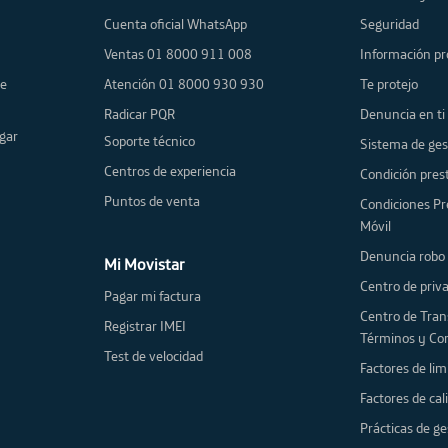
Cuenta oficial WhatsApp
Seguridad
Ventas 01 8000 911 008
Información pr
de
Atención 01 8000 930 930
Te protejo
Radicar PQR
Denuncia en ti
gar
Soporte técnico
Sistema de ges
Centros de experiencia
Condición prest
Puntos de venta
Condiciones Pr
Móvil
Denuncia robo 
Mi Movistar
Centro de priv
Pagar mi factura
Centro de Tran
Registrar IMEI
Términos y Co
Test de velocidad
Factores de lim
Factores de cal
Prácticas de ge