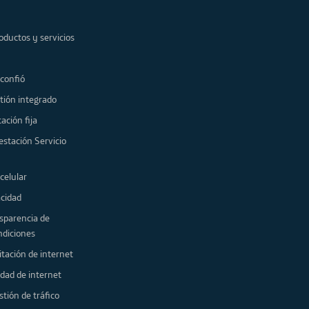
oductos y servicios
 confió
tión integrado
ación fija
estación Servicio
celular
acidad
sparencia de
ndiciones
itación de internet
idad de internet
stión de tráfico