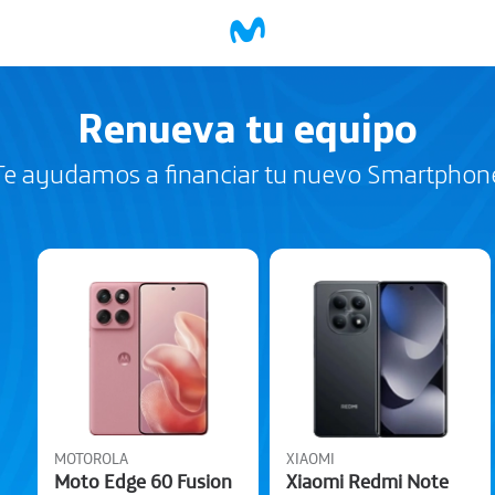
Renueva tu equipo
Te ayudamos a financiar tu nuevo Smartphon
conoce más
conoce más
MOTOROLA
XIAOMI
Moto Edge 60 Fusion
Xiaomi Redmi Note