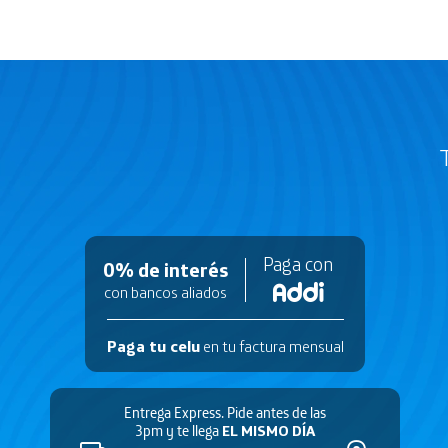
conoce más
conoce más
Paga con
0% de interés
con bancos aliados
Paga tu celu
en tu factura mensual
Entrega Express. Pide antes de las
3pm y te llega
EL MISMO DÍA
TECNO
SAMSUNG