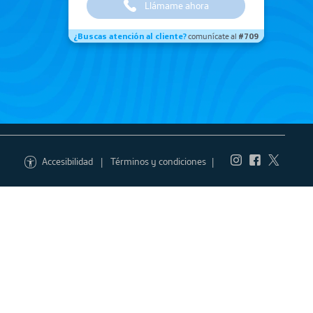
Honor 400 Smart 5G
iPhone 15
Llámame ahora
¿Buscas atención al cliente?
comunícate al
#709
Accesibilidad
Términos y condiciones