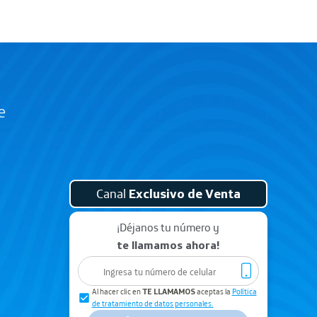
e
conoce más
conoce más
Canal
Exclusivo de Venta
¡Déjanos tu número y
te llamamos ahora!
Al hacer clic en
TE LLAMAMOS
aceptas la
Política
de tratamiento de datos personales.
HONOR
IPHONE