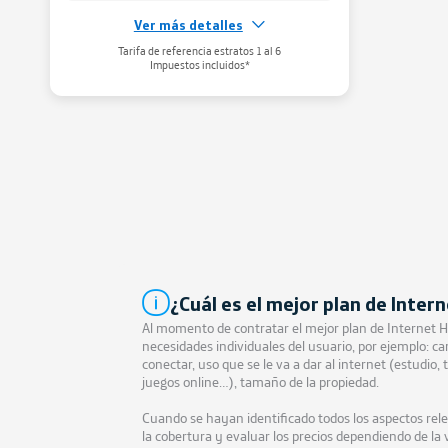
Ver más detalles
Gestiona tu WiFi
Tarifa de referencia estratos 1 al 6
Administra tu red WiFi
aqui
Impuestos incluidos*
¿Cuál es el mejor plan de Inter
Al momento de contratar el mejor plan de Internet H
necesidades individuales del usuario, por ejemplo: ca
conectar, uso que se le va a dar al internet (estudio,
juegos online…), tamaño de la propiedad.
Cuando se hayan identificado todos los aspectos re
la cobertura y evaluar los precios dependiendo de la 