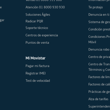
de
Atención 01 8000 930 930
Te protejo
Soluciones Ágiles
Denuncia en ti
gar
Radicar PQR
Sistema de ges
Soporte técnico
Condición prest
Centros de experiencia
Condiciones Pr
Móvil
Puntos de venta
Denuncia robo 
Centro de priv
Mi Movistar
Centro de Tran
Pagar mi factura
Términos y Co
Registrar IMEI
Factores de lim
Test de velocidad
Factores de cal
Prácticas de ge
Alza de tarifas
Superintenden