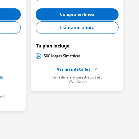
Compra en línea
Llámame ahora
Tu plan incluye
500 Megas Simétricas
Ver más detalles
Gestiona tu WiFi
les
Tarifa de referencia estratos 1 al 3
Administra tu red WiFi
aqui
IVA incluido*
al 3