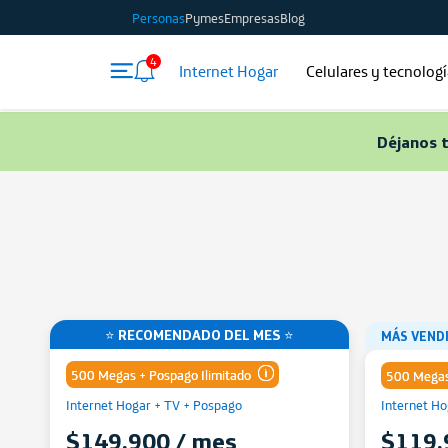
Personas
Pymes
Empresas
Blog
4
Internet Hogar
Celulares y tecnolog
Déjanos 
⭐ RECOMENDADO DEL MES ⭐
MÁS VEND
500 Megas + Pospago Ilimitado
500 Megas
Internet Hogar + TV + Pospago
Internet H
Comparte gigas de tu Plan
$149.900 / mes
$119.