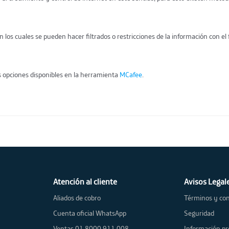
 los cuales se pueden hacer filtrados o restricciones de la información con el 
as opciones disponibles en la herramienta
MCafee
.
Atención al cliente
Avisos Legal
Aliados de cobro
Términos y con
Cuenta oficial WhatsApp
Seguridad
Ventas 01 8000 911 008
Información pr