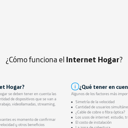
¿Cómo funciona el
Internet
Hogar
?
net Hogar?
¿Qué tener en cuen
ogar se deben tener en cuenta las
Algunos de los factores más impor
ntidad de dispositivos que se van a
Simetría de la velocidad
 trabajo, videollamadas, streaming,
Cantidad de usuarios simultáneo
¿Cable de cobre o fibra óptica?
Los usos de internet: estudio, 
levantes es momento de confirmar
El costo de instalación
velocidad y otros beneficios
La zona de cobertura