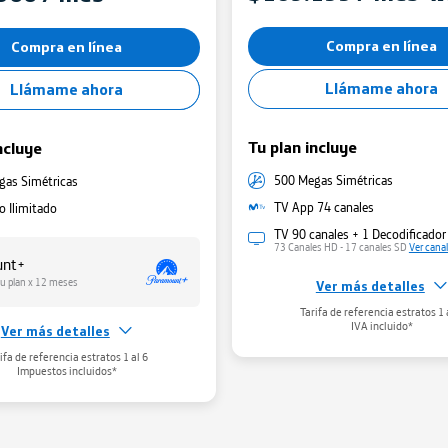
Minutos y SMS
Compra en línea
Compra en línea
Llámame ahora
Llámame ahora
Tu plan incluye
ncluye
500 Megas Simétricas
gas Simétricas
TV App 74 canales
 Ilimitado
TV 90 canales + 1 Decodificador
73 Canales HD - 17 canales SD
Ver cana
unt+
tu plan x 12 meses
Ver más detalles
Gestiona tu WiFi
Tarifa de referencia estratos 1 
Administra tu red WiFi
aqui
IVA incluido*
Ver más detalles
 tu WiFi
ifa de referencia estratos 1 al 6
u red WiFi
aqui
Impuestos incluidos*