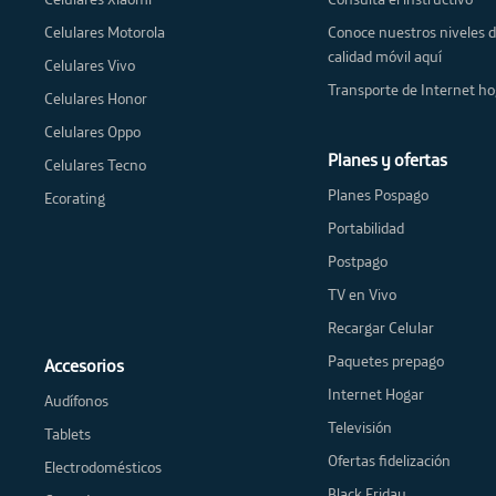
Celulares Motorola
Conoce nuestros niveles 
calidad móvil aquí
Celulares Vivo
Transporte de Internet ho
Celulares Honor
Celulares Oppo
Planes y ofertas
Celulares Tecno
Planes Pospago
Ecorating
Portabilidad
Postpago
TV en Vivo
Recargar Celular
Paquetes prepago
Accesorios
Internet Hogar
Audífonos
Televisión
Tablets
Ofertas fidelización
Electrodomésticos
Black Friday