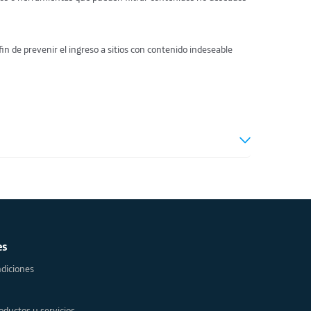
fin de prevenir el ingreso a sitios con contenido indeseable
es
diciones
oductos y servicios