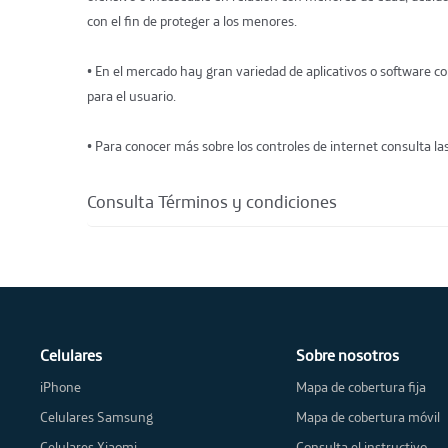
con el fin de proteger a los menores.
• En el mercado hay gran variedad de aplicativos o software con
para el usuario.
• Para conocer más sobre los controles de internet consulta l
Consulta Términos y condiciones
Celulares
Sobre nosotros
iPhone
Mapa de cobertura fija
Celulares Samsung
Mapa de cobertura móvil
Celulares Xiaomi
Consulta el instructivo