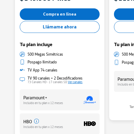
Minutos y SMS
Compra en línea
Llámame ahora
Tu plan incluye
Tu plan i
500 Megas Simétricas
500 Me
Pospago Ilimitado
Pospago
TV App 74 canales
TV 90 canales + 2 Decodificadores
Paramo
73 Canales HD - 17 canales SD
Ver canales
Incluido en 
Paramount+
Gestiona
Incluido en tu plan x 12 meses
Tar
Administra t
HBO
Incluido en tu plan x 12 meses