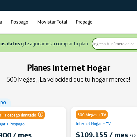
ía
Pospago
Movistar Total
Prepago
tus datos
y te ayudamos a comprar tu plan
Planes
Internet Hogar
500 Megas, ¡La velocidad que tu hogar merece!
IDO
500 Megas + TV
 + Pospago Ilimitado
Internet Hogar + TV
ogar + Pospago
$109.155 / mes
Comparte gigas de tu Plan
900 / mes
*12