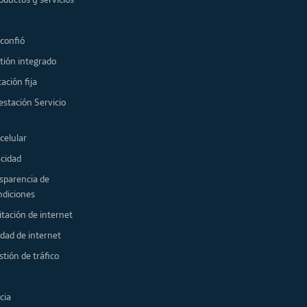
 confió
tión integrado
ación fija
estación Servicio
celular
acidad
sparencia de
ndiciones
itación de internet
idad de internet
stión de tráfico
cia