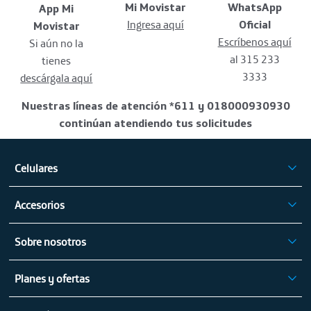
Mi Movistar
WhatsApp
App Mi
Ingresa aquí
Oficial
Movistar
Escríbenos aquí
Si aún no la
al 315 233
tienes
3333
descárgala aquí
Nuestras líneas de atención *611 y 018000930930
continúan atendiendo tus solicitudes
Celulares
iPhone
Accesorios
Celulares Samsung
Audífonos
Celulares Xiaomi
Sobre nosotros
Tablets
Celulares Motorola
Mapa de cobertura fija
Electrodomésticos
Celulares Vivo
Planes y ofertas
Mapa de cobertura móvil
Cargadores
Celulares Honor
Planes Pospago
Consulta el instructivo
Celulares Oppo