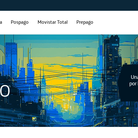
ía
Pospago
Movistar Total
Prepago