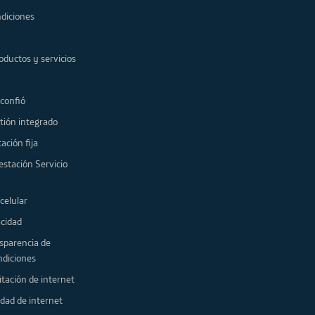
diciones
oductos y servicios
 confió
tión integrado
ación fija
estación Servicio
celular
acidad
sparencia de
ndiciones
itación de internet
idad de internet