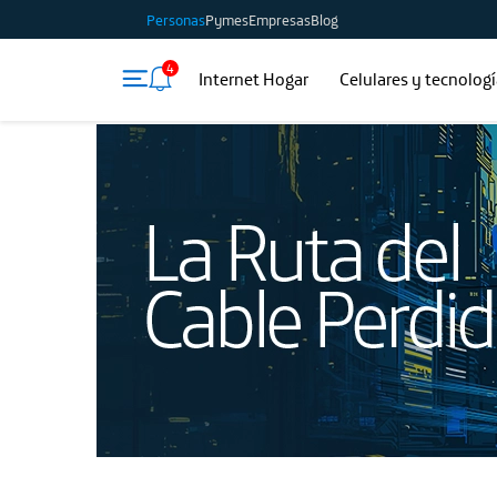
Personas
Pymes
Empresas
Blog
4
Internet Hogar
Celulares y tecnolog