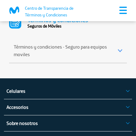
Centro de Transparencia de
Términos y Condiciones
Términos y condiciones
Seguros de Móviles
Términos y condiciones - Seguro para equipos
moviles
Ver más >
Celulares
iPhone
Accesorios
Celulares Samsung
Audífonos
Celulares Xiaomi
Sobre nosotros
Tablets
Celulares Motorola
Mapa de cobertura fija
Electrodomésticos
Celulares Vivo