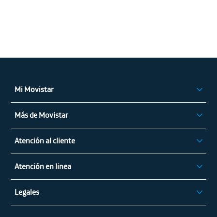
Mi Movistar
Ingresar
Más de Movistar
App Mi Movistar
Privilegios Movistar
Regístrate
Atención al cliente
Alza de Tarifas
Atención en linea
Mapa cobertura móvil
Recargas
Legales
Conoce tu factura
Contáctenos (Peticiones, quejas y recursos)
Movistar Preferencial