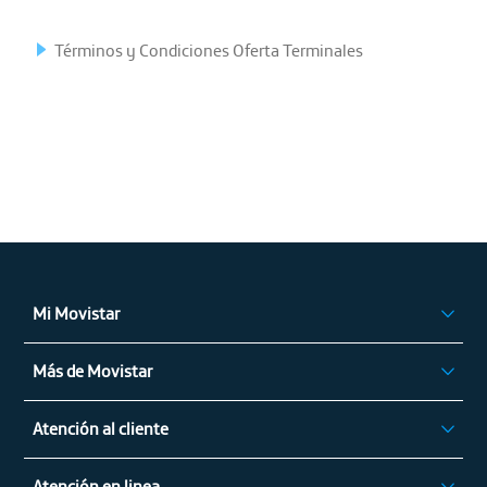
Términos y Condiciones Oferta Terminales
Mi Movistar
Ingresar
Más de Movistar
App Mi Movistar
Privilegios Movistar
Regístrate
Atención al cliente
Alza de Tarifas
Atención en linea