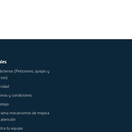
ales
áctenos (Peticiones, quejas y
rsos)
ridad
Términos y condiciones
 protejo
nismos de mejora
a atención
Registra tu equipo