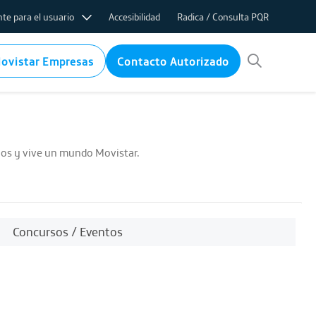
te para el usuario
Accesibilidad
Radica / Consulta PQR
ovistar Empresas
Contacto Autorizado
ifas
nternet
rvicio internet
ico
cios y vive un mundo Movistar.
 de PQR
ems
Concursos / Eventos
cos por baja