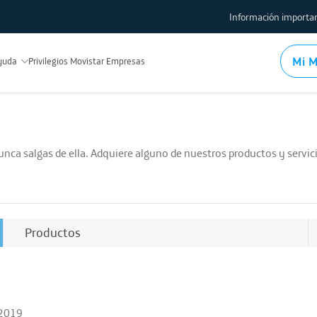
Información importan
Protección al usuario
Mi M
yuda
Privilegios Movistar Empresas
Comparador de planes y tar
Factores de limitación de i
Indicadores de calidad de se
Políticas de gestión de tráf
nunca salgas de ella. Adquiere alguno de nuestros productos y servi
Procedimientos y tramites
Test de velocidad
Conoce los equipos y mod
Usa la red local WiFi
Productos
Mapas de cobertura Fija
Mapas de cobertura Móvil
Devolución de módems y de
Registro de IMEI
_2019