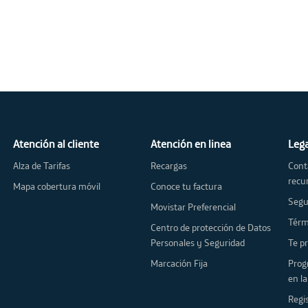
Decetro 540 de 2020
Atención al cliente
Atención en linea
Leg
Alza de Tarifas
Recargas
Cont
recu
Mapa cobertura móvil
Conoce tu factura
Segu
Movistar Preferencial
Centro de protección de Datos
Personales y Seguridad
Te
Marcación Fija
Programa meca
en l