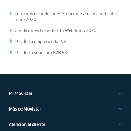
Términos y condiciones Soluciones de Internet cobre
junio 2020
Condiciones Fibra B2B Tu Web Junio 2020
TC Oferta emprendedor V8
TC Oferta super pro B2B V8
Mi Movistar
Ingresar
Más de Movistar
App Mi Movistar
Privilegios Movistar
Regístrate
Atención al cliente