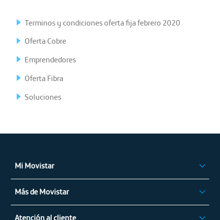
Terminos y condiciones oferta fija febrero 2020
Oferta Cobre
Emprendedores
Oferta Fibra
Soluciones
Mi Movistar
Ingresar
Más de Movistar
App Mi Movistar
Privilegios Movistar
Regístrate
Atención al cliente