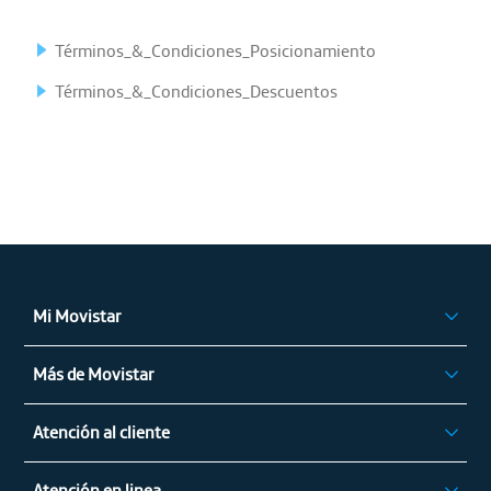
Términos_&_Condiciones_Posicionamiento
Términos_&_Condiciones_Descuentos
Mi Movistar
Ingresar
Más de Movistar
App Mi Movistar
Privilegios Movistar
Regístrate
Atención al cliente
Alza de Tarifas
Atención en linea