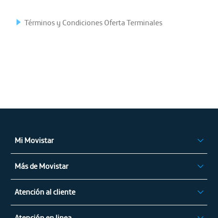
Términos y Condiciones Oferta Terminales
Mi Movistar
Ingresar
Más de Movistar
App Mi Movistar
Privilegios Movistar
Regístrate
Atención al cliente
Alza de Tarifas
Atención en linea