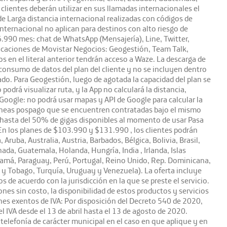
lientes deberán utilizar en sus llamadas internacionales el
e Larga distancia internacional realizadas con códigos de
internacional no aplican para destinos con alto riesgo de
76.990 mes: chat de WhatsApp (Mensajería), Line, Twitter,
licaciones de Movistar Negocios: Geogestión, Team Talk,
en el literal anterior tendrán acceso a Waze. La descarga de
n consumo de datos del plan del cliente y no se incluyen dentro
ado. Para Geogestión, luego de agotada la capacidad del plan se
podrá visualizar ruta, y la App no calculará la distancia,
de Google: no podrá usar mapas y API de Google para calcular la
e líneas pospago que se encuentren contratadas bajo el mismo
er hasta del 50% de gigas disponibles al momento de usar Pasa
En los planes de $103.990 y $131.990 , los clientes podrán
Aruba, Australia, Austria, Barbados, Bélgica, Bolivia, Brasil,
ada, Guatemala, Holanda, Hungría, India , Irlanda, Islas
 Panamá, Paraguay, Perú, Portugal, Reino Unido, Rep. Dominicana,
d y Tobago, Turquía, Uruguay y Venezuela). La oferta incluye
de acuerdo con la jurisdicción en la que se preste el servicio.
ones sin costo, la disponibilidad de estos productos y servicios
es exentos de IVA: Por disposición del Decreto 540 de 2020,
 IVA desde el 13 de abril hasta el 13 de agosto de 2020.
elefonía de carácter municipal en el caso en que aplique y en