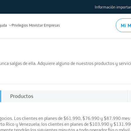
Información importan
Protección al usuario
Mi M
yuda
Privilegios Movistar Empresas
Comparador de planes y tar
Factores de limitación de i
Indicadores de calidad de se
Políticas de gestión de tráf
nunca salgas de ella. Adquiere alguno de nuestros productos y servi
Procedimientos y tramites
Test de velocidad
Conoce los equipos y mod
Usa la red local WiFi
Productos
Mapas de cobertura Fija
Mapas de cobertura Móvil
Devolución de módems y de
 Negocios. Los clientes en planes de $61.990, $76.990 y $87.990 mes 
to Rico y Venezuela; los clientes en planes de $103.990 y $131.990
Registro de IMEI
lmente tendrán los siguientes minutos a todo operador fijo o móvil