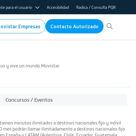
te para el usuario
Accesibilidad
Radica / Consulta PQR
ovistar Empresas
Contacto Autorizado
ifas
nternet
rvicio internet
ico
cios y vive un mundo Movistar.
 de PQR
ems
Concursos / Eventos
cos por baja
tienen minutos ilimitados a destinos nacionales fijo y móvil
 mes podrán llamar ilimitadamente a destinos nacionales fijo
 en España y LATAM (Argentina, Chile, Ecuador, Guatemala,