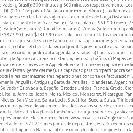
Decetro 540 de 2020
lvador y Brasil): 300 minutos y 600 minutos respectivamente. Los c
-LDI- (009+Cod país + Cód. área+ número telefónico), las llamadas d
e acuerdo con las tarifas vigentes. Los minutos de Larga Distancia 
plan, el cliente tendrá acceso a: i) Para el plan de $61.990 mes y 
, Yahoo(solo correo), Gmail(solo correo), Zimbra(solo correo) y ap
de $87.990 hasta $131.990 mes, adicionalmente de los mencionados 
tios externos que se desvíen estando en dichas aplicaciones generará
aun sin datos, el cliente deberá adquirirlas previamente y por separ
ios: el usuario no podrá auto-agendarse visitas. b) Localizaciones: no 
 ruta, y la App no calculará la distancia, tiempo y tráfico. d) Mapas 
ado únicamente a través de la App Mi Movistar Empresas y aplica entr
s de la oferta vigente del mes). La capacidad para compartir podrá s
drán realizar máximo tres reparticiones por corte de facturación. 
emania, Anguilla, Antigua y Barbuda, Antillas Holandesas, Argentina, 
Salvador, Eslovaquia, España, Estados Unidos, Francia, Grecia, Gran
srael, Italia, Jamaica, Japón, Malta, México , Monserrat, Nicaragua,
Nieves, San Vicente, Santa Lucia, Sudáfrica, Suecia, Suiza, Trinida
as municipales o departamentales afectos a los servicios contratados 
ional y datos. En los planes también se incluyen servicios y aplicaci
rán previamente. Más información en www.movistar.co/negocios Plan
en el valor de $71.214 mes (antes de impuestos), estarán exentos del
 cobro de Impuesto Nacional al Consumo y los demás impuestos a la t