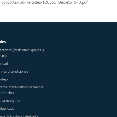
ov.co/portal/604/articles-126555_Decreto_540.pdf
ales
áctenos (Peticiones, quejas y
rsos)
ridad
Términos y condiciones
 protejo
nismos de mejora
a atención
Registra tu equipo
IMEI duplicado
Sistema de Gestión Integrado