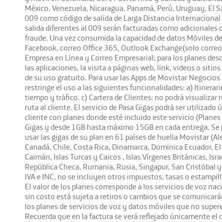
México, Venezuela, Nicaragua, Panamá, Perú, Uruguay, El Sa
009 como código de salida de Larga Distancia Internacional 
salida diferentes al 009 serán facturadas como adicionales d
fraude. Una vez consumida la capacidad de datos Móviles del 
Facebook, correo Office 365, Outlook Exchange(solo correo)
Empresa en Línea y Correo Empresarial; para los planes des
las aplicaciones, la visita a páginas web, link, videos o si
de su uso gratuito. Para usar las Apps de Movistar Negocios 
restringe el uso a las siguientes funcionalidades: a) Itinerar
tiempo y tráfico. c) Cartera de Clientes: no podrá visualizar
ruta al cliente. El servicio de Pasa Gigas podrá ser utiliz
cliente con planes donde esté incluido este servicio (Plane
Gigas y desde 1GB hasta máximo 15GB en cada entrega. Se po
usar las gigas de su plan en 61 países de huella Movistar (Al
Canadá, Chile, Costa Rica, Dinamarca, Dominica Ecuador, El 
Caimán, Islas Turcas y Caicos , Islas Vírgenes Británicas, I
República Checa, Rumania, Rusia, Singapur, San Cristóbal y 
IVA e INC, no se incluyen otros impuestos, tasas o estampill
El valor de los planes corresponde a los servicios de voz nac
sin costo está sujeta a retiros o cambios que se comunica
los planes de servicios de voz y datos móviles que no super
Recuerda que en la factura se verá reflejado únicamente el