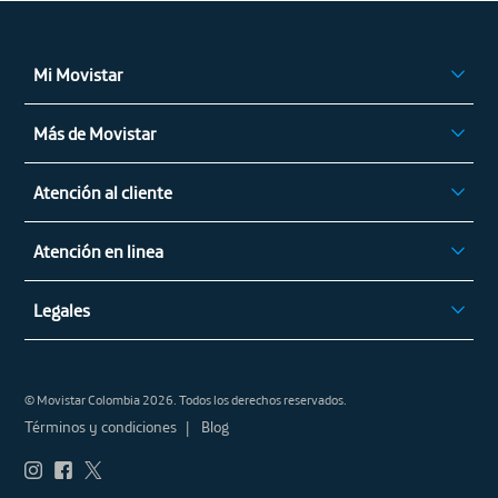
Mi Movistar
Ingresar
Más de Movistar
App Mi Movistar
Privilegios Movistar
Regístrate
Atención al cliente
Alza de Tarifas
Atención en linea
Mapa cobertura móvil
Recargas
Legales
Conoce tu factura
Contáctenos (Peticiones, quejas y recursos)
Movistar Preferencial
Seguridad
Centro de protección de Datos Personales y Seguridad
© Movistar Colombia 2026. Todos los derechos reservados.
Términos y condiciones
Marcación Fija
Términos y condiciones
Blog
Te protejo
Programa mecanismos de mejora en la atención