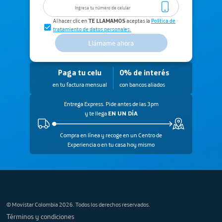
Al hacer clic en
TE LLAMAMOS
aceptas la
Política de
tratamiento de datos personales.
Llámame ahora
Paga tu celu
0% de interés
en tu factura mensual
con bancos aliados
Entrega Express. Pide antes de las 3pm
y te llega
EN UN DÍA
Compra en línea y recoge en un Centro de
Experiencia o en tu casa hoy mismo
© Movistar Colombia 2026. Todos los derechos reservados.
Términos y condiciones