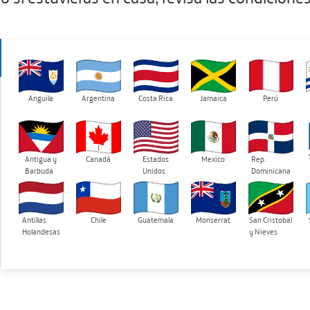
Anguila
Argentina
Costa Rica
Perú
Jamaica
Antigua y
Canadá
Estados
Mexico
Rep.
Barbuda
Unidos
Dominicana
Antillas
Guatemala
Monserrat
San Cristobal
Chile
Holandesas
y Nieves