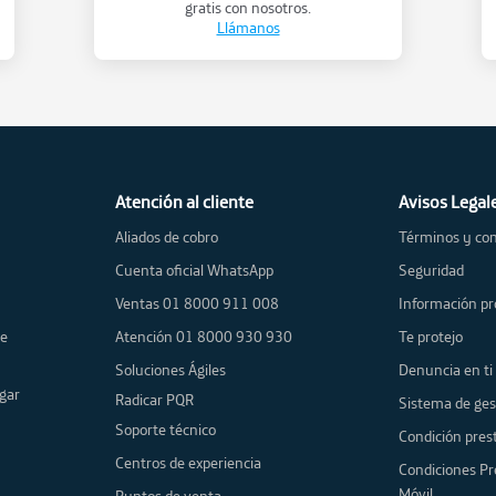
gratis con nosotros.
Llámanos
Atención al cliente
Avisos Legal
Aliados de cobro
Términos y con
Cuenta oficial WhatsApp
Seguridad
Ventas 01 8000 911 008
Información pr
de
Atención 01 8000 930 930
Te protejo
Soluciones Ágiles
Denuncia en ti
gar
Radicar PQR
Sistema de ges
Soporte técnico
Condición prest
Centros de experiencia
Condiciones Pr
Móvil
Puntos de venta