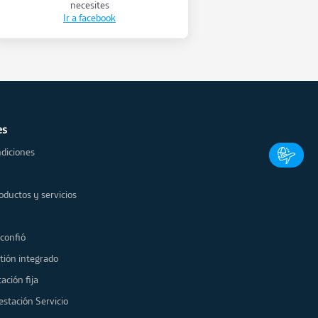
necesites
Ir a facebook
es
diciones
oductos y servicios
 confió
tión integrado
ación fija
estación Servicio