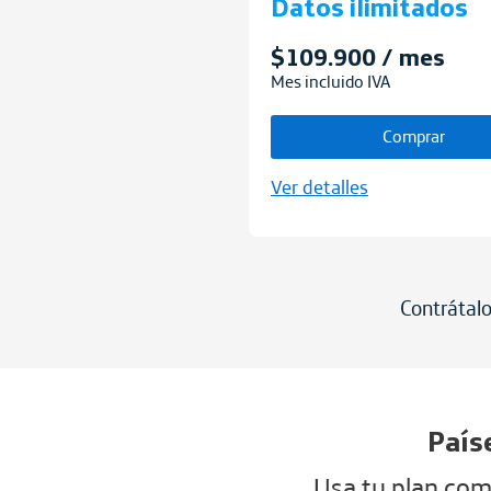
Datos ilimitados
$109.900 / mes
Mes incluido IVA
Comprar
Ver detalles
Contrátal
País
Usa tu plan como