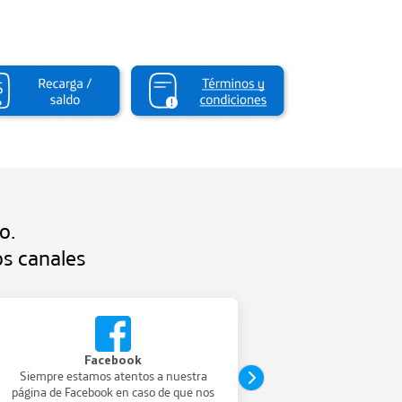
o.
os canales
Facebook
Cha
Siempre estamos atentos a nuestra
En nuestro chat
página de Facebook en caso de que nos
atención 24