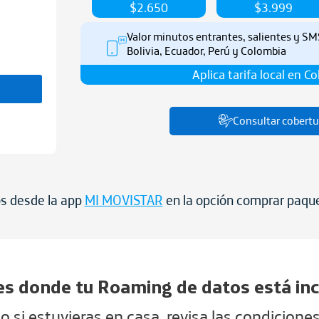
$2.650
$3.999
Valor minutos entrantes, salientes y SM
Bolivia, Ecuador, Perú y Colombia
Aplica tarifa local en C
Consultar cobertu
os desde la app
MI MOVISTAR
en la opción comprar paqu
es donde tu Roaming de datos está inc
 si estuvieras en casa, revisa las condicione