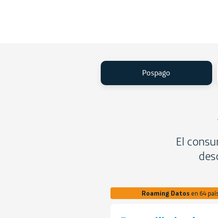
Pospago
El consu
desc
Roaming Datos
en 64 paí