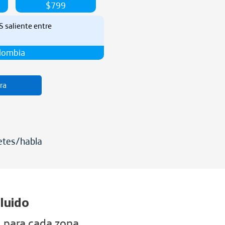
$799
S saliente entre
olombia
ra
etes/habla
luido
s para cada zona.