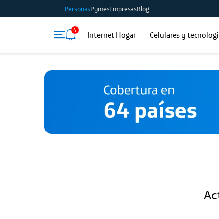
Personas
Pymes
Empresas
Blog
4
Internet Hogar
Celulares y tecnolog
Act