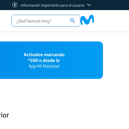
Información importante para el usuario
rior