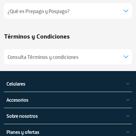
¿Qué es Prepago y Pospago?
Términos y Condiciones
Consulta Términos y condiciones
Celulares
iPhone
Accesorios
Celulares Samsung
Audífonos
Celulares Xiaomi
Sobre nosotros
Tablets
Celulares Motorola
Mapa de cobertura fija
Electrodomésticos
Celulares Vivo
Planes y ofertas
Mapa de cobertura móvil
Cargadores