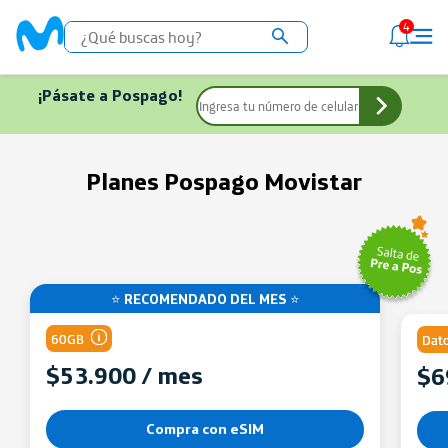
4
¡Pásate a Pospago!
Planes Pospago Movistar
⭐ RECOMENDADO DEL MES ⭐
60GB
Dato
$53.900 / mes
$6
Comparte gigas de tu Plan
Compra con eSIM
Minutos y SMS