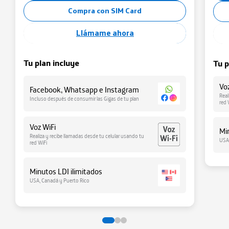
Compra con SIM Card
Llámame ahora
Tu plan incluye
Tu p
Vo
Facebook, Whatsapp e Instagram
Real
Incluso después de consumir las Gigas de tu plan
red 
Voz WiFi
Mi
Realiza y recibe llamadas desde tu celular usando tu
USA
red WiFi
Minutos LDI ilimitados
USA, Canadá y Puerto Rico