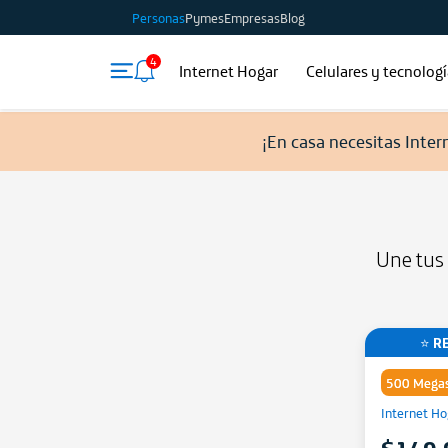
Personas
Pymes
Empresas
Blog
4
Internet Hogar
Celulares y tecnolog
¡En casa necesitas Inter
Une tus 
⭐ R
500 Megas
Internet Ho