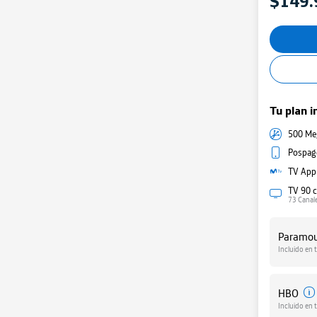
$149.
Tu plan i
500 Me
Pospago
TV App
TV 90 c
73 Canal
Paramo
Incluido en 
HBO
Incluido en 