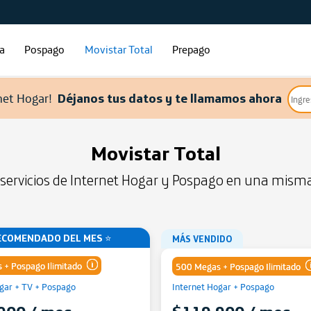
ía
Pospago
Movistar Total
Prepago
net Hogar!
Déjanos tus datos y te llamamos ahora
Movistar Total
servicios de Internet Hogar y Pospago en una mism
ECOMENDADO DEL MES ⭐
MÁS VENDIDO
 + Pospago Ilimitado
500 Megas + Pospago Ilimitado
gar + TV + Pospago
Internet Hogar + Pospago
Comparte gigas de tu Plan
Comparte gigas de t