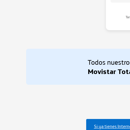
Gestiona
Tar
Administra t
Todos nuestro
Movistar Tot
Si ya tienes Inter