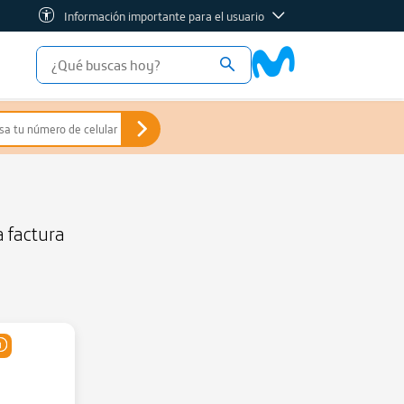
Información importante para el usuario
a factura
u Plan