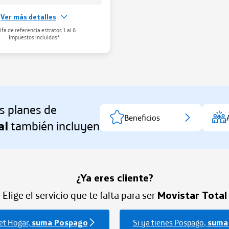
Ver más detalles
 tu WiFi
ifa de referencia estratos 1 al 6
u red WiFi
aqui
Impuestos incluidos*
s planes de
Beneficios
al
también incluyen
¿Ya eres cliente?
Elige el servicio que te falta para ser
Movistar Total
net Hogar,
suma Pospago
Si ya tienes Pospago,
suma 