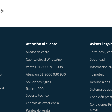
ago
Atención al cliente
Avisos Legal
Aliados de cobro
Términos y con
Cuenta oficial WhatsApp
Seguridad
Ventas 01 8000 911 008
Información pr
de
Atención 01 8000 930 930
Te protejo
Soluciones Ágiles
Denuncia en ti
gar
Radicar PQR
Sistema de ges
Soporte técnico
Condición prest
Centros de experiencia
Condiciones Pr
Móvil
Puntos de venta