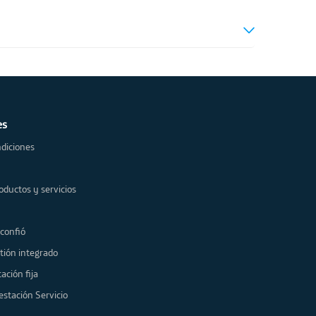
es
diciones
oductos y servicios
 confió
tión integrado
ación fija
estación Servicio