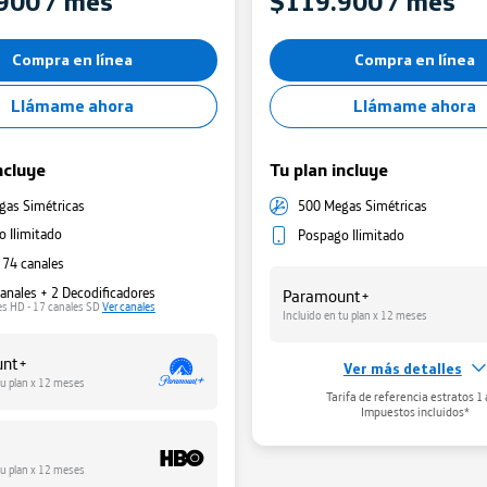
900 / mes
$119.900 / mes
Minutos y SMS
Minutos y SMS
Compra en línea
Compra en línea
Llámame ahora
Llámame ahora
ncluye
Tu plan incluye
gas Simétricas
500 Megas Simétricas
 Ilimitado
Pospago Ilimitado
 74 canales
anales + 2 Decodificadores
Paramount+
es HD - 17 canales SD
Ver canales
Incluido en tu plan x 12 meses
unt+
Ver más detalles
Gestiona tu WiFi
tu plan x 12 meses
Tarifa de referencia estratos 1 
Administra tu red WiFi
aqui
Impuestos incluidos*
tu plan x 12 meses