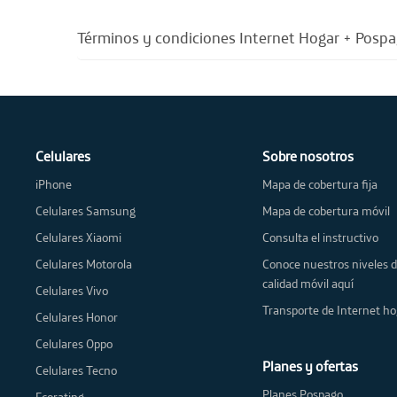
Términos y condiciones Internet Hogar + Posp
Celulares
Sobre nosotros
iPhone
Mapa de cobertura fija
Celulares Samsung
Mapa de cobertura móvil
Celulares Xiaomi
Consulta el instructivo
Celulares Motorola
Conoce nuestros niveles 
calidad móvil aquí
Celulares Vivo
Transporte de Internet ho
Celulares Honor
Celulares Oppo
Planes y ofertas
Celulares Tecno
Planes Pospago