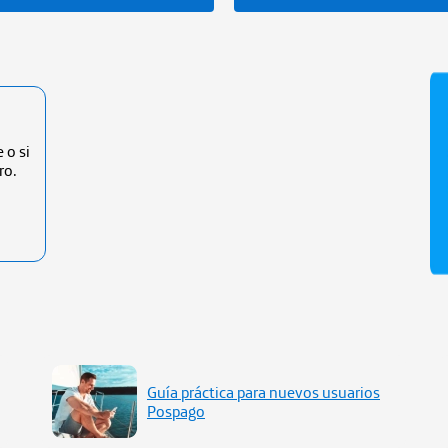
 o si
ro.
Guía práctica para nuevos usuarios
Pospago