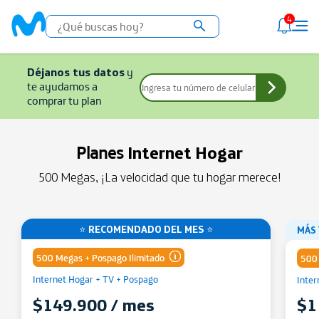
4
Déjanos tus datos
y
te ayudamos a
comprar tu plan
Planes
Internet Hogar
500 Megas, ¡La velocidad que tu hogar merece!
⭐ RECOMENDADO DEL MES ⭐
MÁS
500 Megas + Pospago Ilimitado
500 
Internet Hogar + TV + Pospago
Inter
Comparte gigas de tu Plan
$149.900 / mes
$1