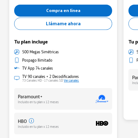
Minutos y SMS
Compra en línea
Llámame ahora
Tu plan incluye
Tu p
500 Megas Simétricas
Pospago Ilimitado
TV App 74 canales
TV 90 canales + 2 Decodificadores
Pa
73 Canales HD - 17 canales SD
Ver canales
Incl
Paramount+
Ge
Incluido en tu plan x 12 meses
Admi
HBO
Incluido en tu plan x 12 meses