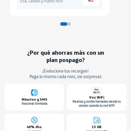
USA, Canadá y Puerto Rico
¿Por qué ahorras más con un
plan pospago?
¡Evoluciona tus recargas!
Paga lo mismo cada mes, sin sorpresas
Voz WiFi
Minutos y SMS
Realiza y recibe llamadas desde tu
Nacional ilimitada
celular usando tu red WiFi
40% dto.
15 GB