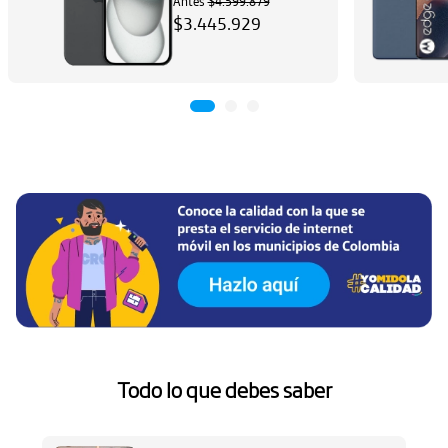
Antes
$4.599.879
$3.445.929
Ha
Aq
Todo lo que debes saber