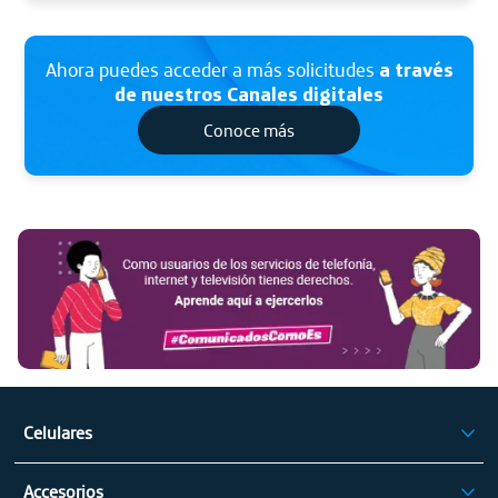
Ahora puedes acceder a más solicitudes
a través
de nuestros Canales digitales
Conoce más
Ha
Aq
Celulares
iPhone
Accesorios
Celulares Samsung