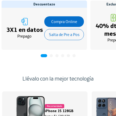
Descuentazo
Exclu
Compra Online
40% dt
3X1 en datos
mes
Salta de Pre a Pos
Prepago
Prep
Llévalo con la mejor tecnología
Recomendado
iPhone 15 128GB