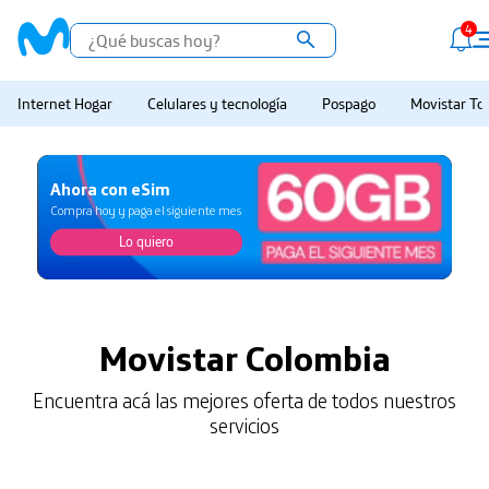
4
Internet Hogar
Celulares y tecnología
Pospago
Movistar Tot
Ahora con eSim
Compra hoy y paga el siguiente mes
Lo quiero
Lo quiero
Movistar Colombia
Encuentra acá las mejores oferta de todos nuestros
servicios