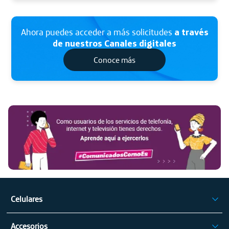
Ahora puedes acceder a más solicitudes
a través
de nuestros Canales digitales
Conoce más
Ha
Aq
Celulares
iPhone
Accesorios
Celulares Samsung