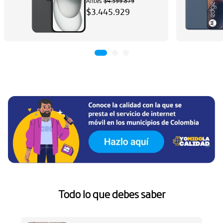
Antes
$4.599.879
$3.445.929
Ha
Aq
Todo lo que debes saber