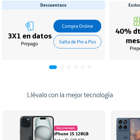
Descuentazo
Exclu
Compra Online
40% dt
3X1 en datos
mes
Salta de Pre a Pos
Prepago
Prep
Llévalo con la mejor tecnología
Recomendado
iPhone 15 128GB