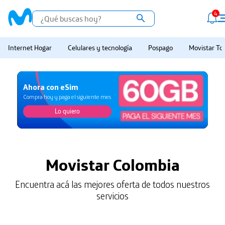
4
Internet Hogar
Celulares y tecnología
Pospago
Movistar Tot
Ahora con eSim
Compra hoy y paga el siguiente mes
Lo quiero
Lo quiero
Movistar Colombia
Encuentra acá las mejores oferta de todos nuestros
servicios