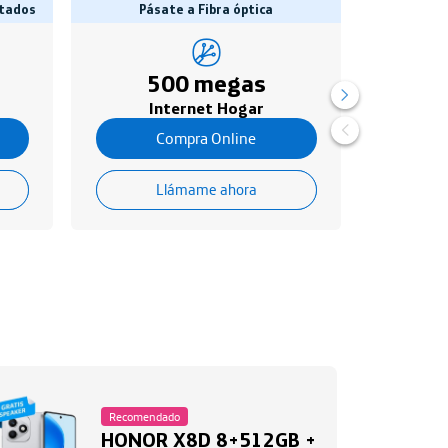
itados
Pásate a Fibra óptica
500 megas
VIVO
Internet Hogar
Compra Online
Llámame ahora
Recomendado
HONOR X8D 8+512GB +