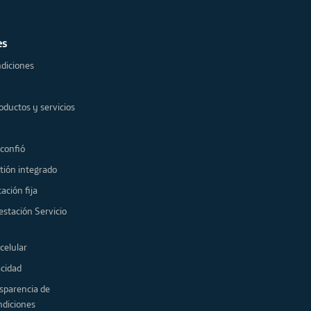
es
diciones
oductos y servicios
 confió
tión integrado
ación fija
estación Servicio
celular
acidad
sparencia de
ndiciones