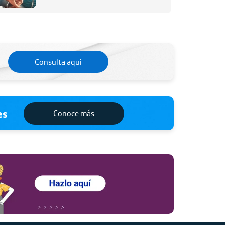
Consulta aquí
es
Conoce más
Hazlo
Aquí