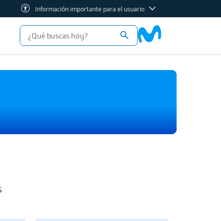
Información importante para el usuario
s