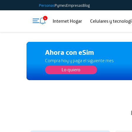
Personas
Pymes
Empresas
Blog
4
Internet Hogar
Celulares y tecnolog
Ahora con eSim
Compra hoy y paga el siguiente mes
Lo quiero
Lo quiero